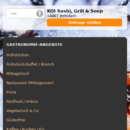
KOI Sushi, Grill & Soup
14467 Potsdam
Anfrage stellen
GASTRONOMIE-ANGEBOTE
Frühstücken
Frühstücksbuffet / Brunch
Mittagstisch
Restaurant (Mittagessen)
Pizza
Fastfood / Imbiss
Vegetarisch & Co
Glutenfrei
Kaffee / Kuchen / Eis