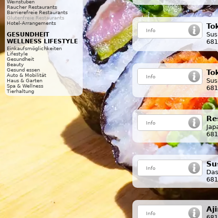
Weinstuben
Raucher Restaurants
Barrierefreie Restaurants
Glutenfreie Restaurants
Hotel-Arrangements
To
Sus
GESUNDHEIT
681
WELLNESS LIFESTYLE
Einkaufsmöglichkeiten
Lifestyle
Gesundheit
Beauty
Gesund essen
To
Auto & Mobilität
Sus
Haus & Garten
Spa & Wellness
681
Tierhaltung
Re
Jap
681
Su
Das
681
Aj
681