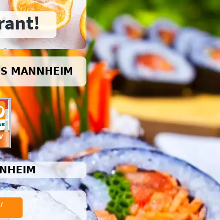
EIS MANNHEIM
NNHEIM
/