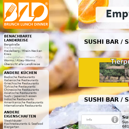
BENACHBARTE
LANDKREISE
SUSHI BAR / 
Bergstraße
Frankenthal
Heidelberg / Rhein-Neckar-
Kreis
Ludwigshafen / Rhein-Pfalz
Worms / Alzey-Worms
Übersicht alle Landkreise
ANDERE KÜCHEN
Badische Restaurants
Italienische Restaurants
Griechische Restaurants
Türkische Restaurants
Chinesische Restaurants
Asiatische Restaurants
Sushi / Japanisch essen
SUSHI BAR / 
Indische Restaurants
Amerikanische Restaurants
Internationale Restaurants
ANDERE
EIGENSCHAFTEN
Su
Steakhäuser
Sus
Fischrestaurants & Seafood
681
Biergarten