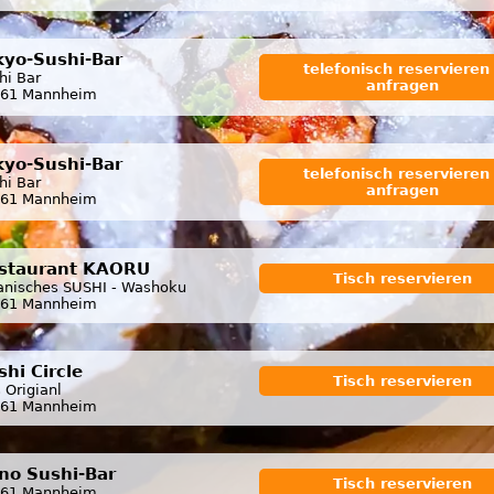
kyo-Sushi-Bar
telefonisch reservieren 
hi Bar
anfragen
61 Mannheim
kyo-Sushi-Bar
telefonisch reservieren 
hi Bar
anfragen
61 Mannheim
staurant KAORU
Tisch reservieren
anisches SUSHI - Washoku
61 Mannheim
shi Circle
Tisch reservieren
 Origianl
61 Mannheim
ino Sushi-Bar
Tisch reservieren
61 Mannheim