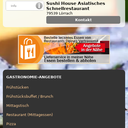
Sushi House Asiatisches
Schnellrestaurant
79539 Lörrach
Kontakt
GASTRONOMIE-ANGEBOTE
Frühstücken
Frühstücksbuffet / Brunch
Mittagstisch
Restaurant (Mittagessen)
Pizza