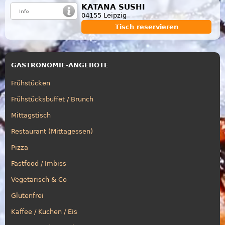
KATANA SUSHI
04155 Leipzig
Tisch reservieren
GASTRONOMIE-ANGEBOTE
Frühstücken
Frühstücksbuffet / Brunch
Mittagstisch
Restaurant (Mittagessen)
Pizza
Fastfood / Imbiss
Vegetarisch & Co
Glutenfrei
Kaffee / Kuchen / Eis