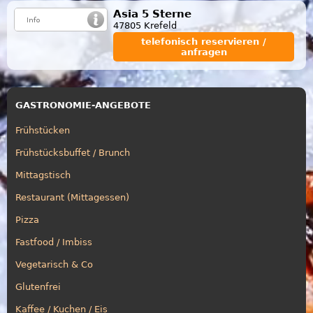
Asia 5 Sterne
47805 Krefeld
telefonisch reservieren /
anfragen
GASTRONOMIE-ANGEBOTE
Frühstücken
Frühstücksbuffet / Brunch
Mittagstisch
Restaurant (Mittagessen)
Pizza
Fastfood / Imbiss
Vegetarisch & Co
Glutenfrei
Kaffee / Kuchen / Eis